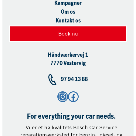
Kampagner
Om os
Kontakt os
Book nu
Håndværkervej 1
7770 Vestervig
97 94 13 88
Instagram
Facebook
For everything your car needs.
Vi er et højkvalitets Bosch Car Service
reparationsværksted for benzin-, diesel- og