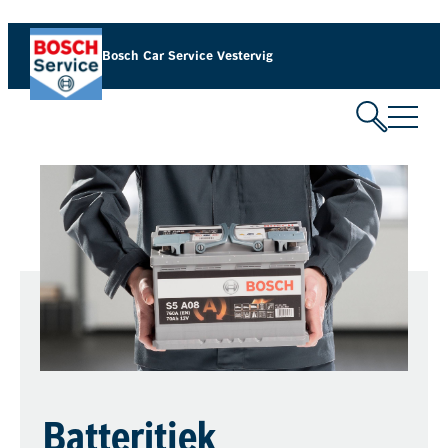
Bosch Car Service Vestervig
Batteritjek